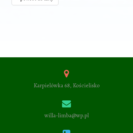
Karpielówka 68, Kościelisko
willa-limba@wp.pl