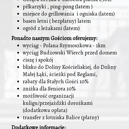
piłkarzyki , ping-pong (latem )
miejsce do grillowania i ogniska (latem)
basen letni ( bezpłatny) latem
ogród z leżakami (latem)
Ponadto naszym Gościom oferujemy:
wyciąg - Polana Szymoszkowa - 1km
wyciąg Budzowski Wierch przed domem
ciszę i spokój
blisko do Doliny Kościeliskiej, do Doliny
Małej Łąki, ścieżki pod Reglami,
rabaty dla Stałych Gości 10%
zniżka dla Seniora 10%
możliwość organizacji
kuligu/przejażdżki dorożkami
(dodatkowa opłata)
transfer z lotniska Balice (płatny)
Dodatkowe informacje: