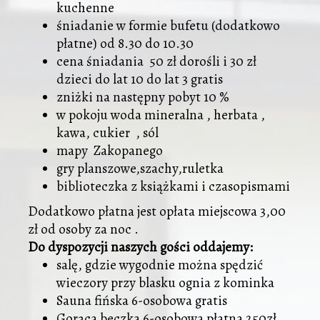
kuchenne
śniadanie w formie bufetu (dodatkowo
płatne) od 8.30 do 10.30
cena śniadania 50 zł dorośli i 30 zł
dzieci do lat 10 do lat 3 gratis
zniżki na następny pobyt 10 %
w pokoju woda mineralna , herbata ,
kawa, cukier , sól
mapy Zakopanego
gry planszowe,szachy,ruletka
biblioteczka z książkami i czasopismami
Dodatkowo płatna jest opłata miejscowa 3,00
zł od osoby za noc .
Do dyspozycji naszych gości oddajemy:
salę, gdzie wygodnie można spędzić
wieczory przy blasku ognia z kominka
Sauna fińska 6-osobowa gratis
Gorąca beczka 6-osobowa płatna 250zł