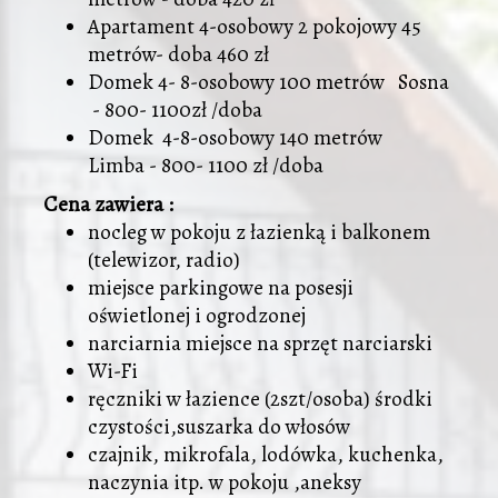
Apartament 4-osobowy 2 pokojowy 45
metrów- doba 460 zł
Domek 4- 8-osobowy 100 metrów Sosna
- 800- 1100zł /doba
Domek 4-8-osobowy 140 metrów
Limba - 800- 1100 zł /doba
Cena zawiera :
nocleg w pokoju z łazienką i balkonem
(telewizor, radio)
miejsce parkingowe na posesji
oświetlonej i ogrodzonej
narciarnia miejsce na sprzęt narciarski
Wi-Fi
ręczniki w łazience (2szt/osoba) środki
czystości,suszarka do włosów
czajnik, mikrofala, lodówka, kuchenka,
naczynia itp. w pokoju ,aneksy