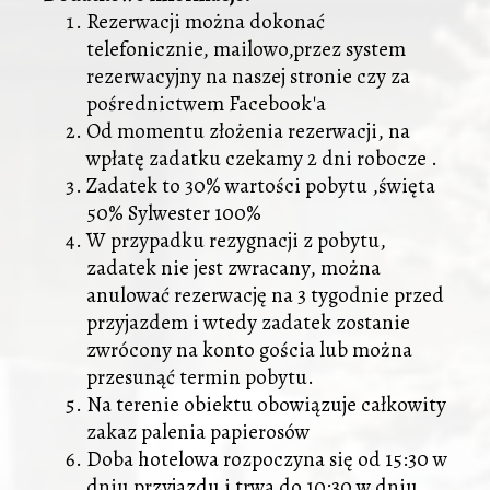
Rezerwacji można dokonać
telefonicznie, mailowo,przez system
rezerwacyjny na naszej stronie czy za
pośrednictwem Facebook'a
Od momentu złożenia rezerwacji, na
wpłatę zadatku czekamy 2 dni robocze .
Zadatek to 30% wartości pobytu ,święta
50% Sylwester 100%
W przypadku rezygnacji z pobytu,
zadatek nie jest zwracany, można
anulować rezerwację na 3 tygodnie przed
przyjazdem i wtedy zadatek zostanie
zwrócony na konto gościa lub można
przesunąć termin pobytu.
Na terenie obiektu obowiązuje całkowity
zakaz palenia papierosów
Doba hotelowa rozpoczyna się od 15:30 w
dniu przyjazdu i trwa do 10:30 w dniu