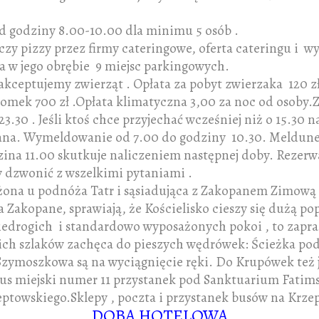
 godziny 8.00-10.00 dla minimu 5 osób .
 pizzy przez firmy cateringowe, oferta cateringu i wy
 a w jego obrębie 9 miejsc parkingowych.
ceptujemy zwierząt . Opłata za pobyt zwierzaka 120 zł
 domek 700 zł .Opłata klimatyczna 3,00 za noc od osoby
 23.30 . Jeśli ktoś chce przyjechać wcześniej niż o 15.30
rana. Wymeldowanie od 7.00 do godziny 10.30. Meldune
ina 11.00 skutkuje naliczeniem następnej doby. Rezerw
 dzwonić z wszelkimi pytaniami .
żona u podnóża Tatr i sąsiadująca z Zakopanem Zimową S
 Zakopane, sprawiają, że Kościelisko cieszy się dużą po
 niedrogich i standardowo wyposażonych pokoi , to zapra
ich szlaków zachęca do pieszych wędrówek: Ścieżka pod
zymoszkowa są na wyciągnięcie ręki. Do Krupówek też j
us miejski numer 11 przystanek pod Sanktuarium Fatim
towskiego.Sklepy , poczta i przystanek busów na Krze
DOBA HOTELOWA