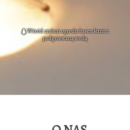
Wśród zieleni ogrodu basen letni z
podgrzewaną wodą
O NAS