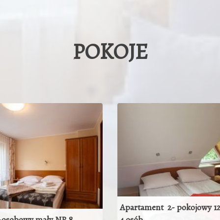
POKOJE
Apartament 2- pokojowy 12
2-osobowy mały NR 8
4 osób