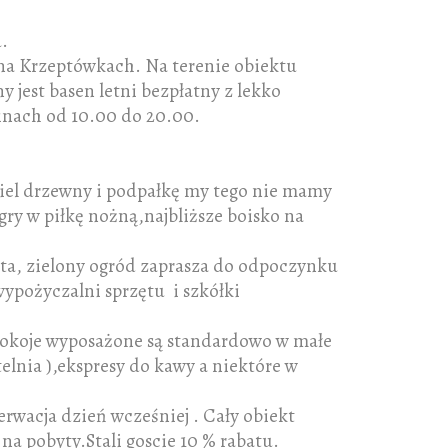
.
 na Krzeptówkach. Na terenie obiektu
jest basen letni bezpłatny z lekko
inach od 10.00 do 20.00.
ęgiel drzewny i podpałkę my tego nie mamy
 gry w piłkę nożną,najbliższe boisko na
ata, zielony ogród zaprasza do odpoczynku
pożyczalni sprzętu i szkółki
. Pokoje wyposażone są standardowo w małe
elnia ),ekspresy do kawy a niektóre w
erwacja dzień wcześniej . Cały obiekt
na pobyty.Stali goscie 10 % rabatu.