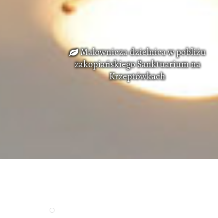
Malownicza dzielnica w pobliżu
zakopiańskiego Sanktuarium na
Krzeptówkach