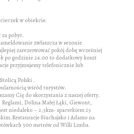
cieczek w obiekcie.
 za pobyt.
.Zameldowanie zwłaszcza w sezonie
 najlepiej zarezerwować pokój dobę wcześniej
k po godzinie 24.00 to dodatkowy koszt
acje przyjmujemy telefonicznie lub
tolicą Polski .
pularnością wśród turystów.
szamy Cię do skorzystania z naszej oferty.
 Reglami, Dolina Małej Łąki, Giewont,
est niedaleko – 2,5km- spacerkiem 25
skim.Restauracje Siuchajsko i Adamo na
ptówkach 500 metrów od Willi Limba.