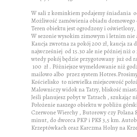
W sali z kominkiem podajemy śniadania od
Możliwość zamówienia obiadu domowego czy
Teren obiektu jest ogrodzony i oświetlony,
W sezonie wysokim zimowym i letnim nie ak
Kaucja zwrotna za pokój 200 zł, kaucja za
najwcześniej od 15.30 ale nie później niż o
wtedy pokój będzie przygotowany już od 
100 zł . Póżniejsze wymeldowanie niż godz
mailowo albo przez system Hotres.Prosimy
Kościelisko to niewielka miejscowość poło
Malowniczy widok na Tatry, bliskość miasta
Jeśli planujesz pobyt w Tatrach , szukając
Położenie naszego obiektu w pobliżu górsk
Czerwone Wierchy , Butorowy czy Polana S
minut, do dworca PKP i PKS 3,5 km. Autob
Krzeptówkach oraz Karczma Holny na Krzep