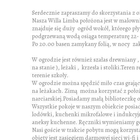
Serdecznie zapraszamy do skorzystania z o
Nasza Willa Limba położona jest w malown
znajduje się duży ogród wokół, którego pł
podgrzewaną wodą osiąga temperaturę 22- 2
Po 20.00 basen zamykany folią, w nocy za
W ogrodzie jest również szałas drewniany ,
na stanie ), leżaki , krzesła i stoliki.Ter
terenie szkoły.
W ogrodzie można spędzić miło czas grając
na leżakach. Zimą można korzystać z poło
narciarskiej.Posiadamy małą biblioteczkę o
Wszystkie pokoje w naszym obiekcie posiad
lodówki, kuchenki mikrofalowe i indukcyjne
aneksy kuchenne. Ręczniki wymieniamy go
Nasi goście w trakcie pobytu mogą korzysta
obięty jest zasięgiem darmowej sieci wi-fi