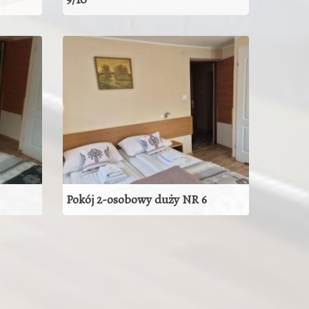
osób
ZOBACZ POKÓJ
Pokój 2-osobowy duży NR 6
ZOBACZ POKÓJ