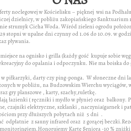
ferty noclegowej w Kościelisku – pięknej wsi na Podhalu
iczej dzielnicy, w pobliżu zakopiańskiego Sanktuarium
ynie strumyk Cicha Woda. Wśród zieleni ogrodu położony 
9 stopni w upalne dni czynny od 1.06 do 10.09. w godz
kaz pływania.
 miejsce na ognisko i grilla (każdy gość kupuje sobie w
en rekreacyjny do opalania i odpoczynku. Nie ma boiska do
 w piłkarzyki, darty czy ping-ponga. W słoneczne dni l
żonych w pobliżu, na Budzowskim Wierchu wyciągów, wy
raz gry planszowe , karty, szachy,ruletkę.
ają łazienki ( ręczniki i mydło w płynie) oraz balkony
, czajniki elektryczne, szklanki , naczynia(garnek i pat
ściom przy dłuższych pobytach niż 5 dni .
ć odpłatnie z sauny infrared oraz z gorącej beczki.Rez
 i monitoringiem.Honorujemy Kartę Seniora -10 % zniżki 