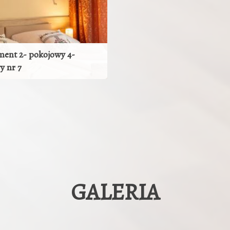
ment 2- pokojowy 4-
y nr 7
ZOBACZ POKÓJ
GALERIA