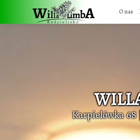
O nas
WILL
Karpielówka 68 |