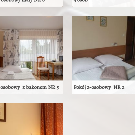
Apatament 2 -pokojowy dla 4 
ZOBACZ POKÓJ
ZOBACZ POKÓJ
1-osobowy z bakonem NR 5
Pokój 2-osobowy NR 2
ZOBACZ POKÓJ
ZOBACZ POKÓJ